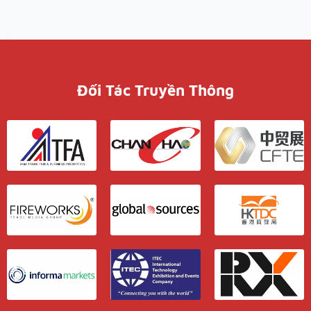
Đối Tác Truyền Thông