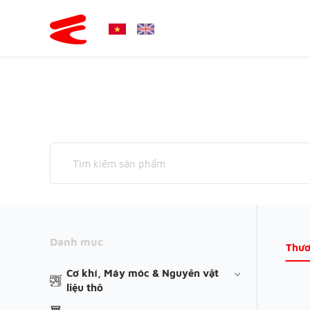
Danh mục
Thươ
Cơ khí, Máy móc & Nguyên vật
liệu thô