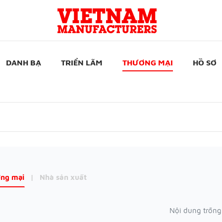
DANH BẠ
TRIỂN LÃM
THƯƠNG MẠI
HỒ SƠ
ng mại
|
Nhà sản xuất
Nội dung trống