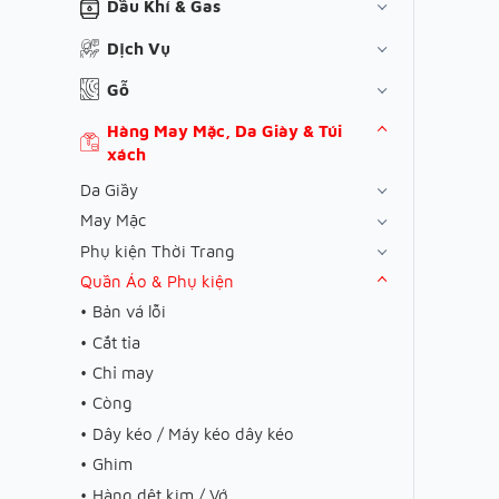
Dầu Khí & Gas
Dịch Vụ
Gỗ
Hàng May Mặc, Da Giày & Túi
xách
Da Giầy
May Mặc
Phụ kiện Thời Trang
Quần Áo & Phụ kiện
Bản vá lỗi
Cắt tỉa
Chỉ may
Còng
Dây kéo / Máy kéo dây kéo
Ghim
Hàng dệt kim / Vớ