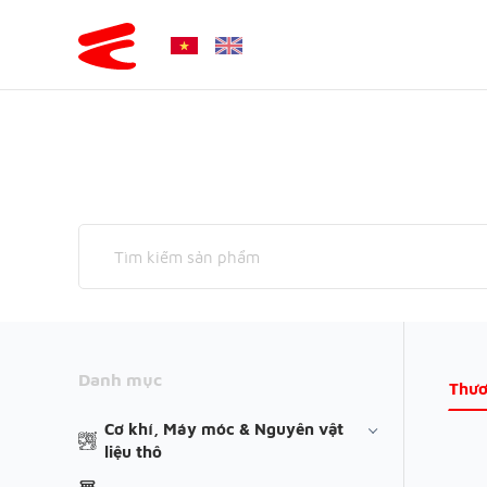
Danh mục
Thươ
Cơ khí, Máy móc & Nguyên vật
liệu thô