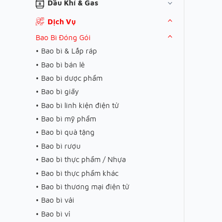
Dầu Khí & Gas
Dịch Vụ
Bao Bì Đóng Gói
Bao bì & Lắp ráp
Bao bì bán lẻ
Bao bì dược phẩm
Bao bì giấy
Bao bì linh kiện điện tử
Bao bì mỹ phẩm
Bao bì quà tặng
Bao bì rượu
Bao bì thực phẩm / Nhựa
Bao bì thực phẩm khác
Bao bì thương mại điện tử
Bao bì vải
Bao bì vỉ