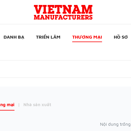
DANH BẠ
TRIỂN LÃM
THƯƠNG MẠI
HỒ SƠ
ng mại
|
Nhà sản xuất
Nội dung trống