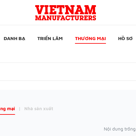
DANH BẠ
TRIỂN LÃM
THƯƠNG MẠI
HỒ SƠ
ng mại
|
Nhà sản xuất
Nội dung trống