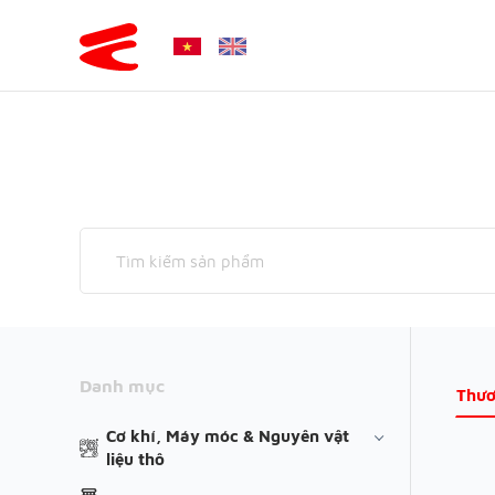
Danh mục
Thươ
Cơ khí, Máy móc & Nguyên vật
liệu thô