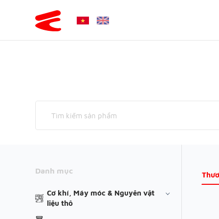
Danh mục
Thươ
Cơ khí, Máy móc & Nguyên vật
liệu thô