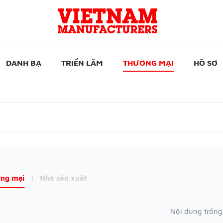
DANH BẠ
TRIỂN LÃM
THƯƠNG MẠI
HỒ SƠ
ng mại
|
Nhà sản xuất
Nội dung trống