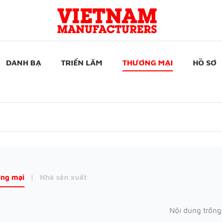
DANH BẠ
TRIỂN LÃM
THƯƠNG MẠI
HỒ SƠ
ng mại
|
Nhà sản xuất
Nội dung trống