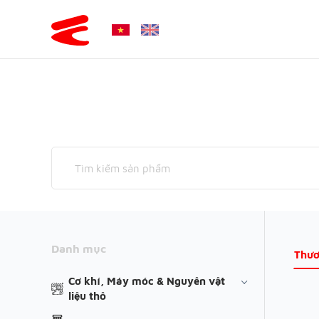
Danh mục
Thươ
Cơ khí, Máy móc & Nguyên vật
liệu thô