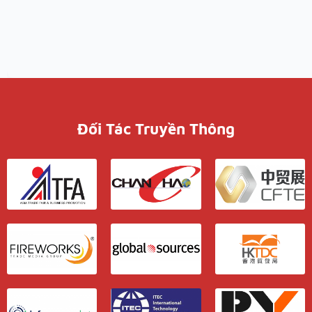
Đối Tác Truyền Thông