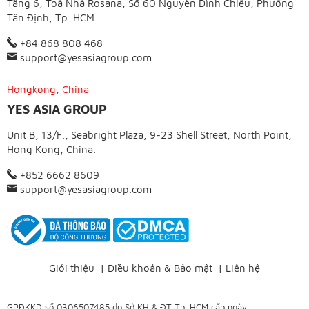
Tầng 6, Toà Nhà Rosana, Số 60 Nguyễn Đình Chiểu, Phường
Tân Định, Tp. HCM.
+84 868 808 468
support@yesasiagroup.com
Hongkong, China
YES ASIA GROUP
Unit B, 13/F., Seabright Plaza, 9-23 Shell Street, North Point,
Hong Kong, China.
+852 6662 8609
support@yesasiagroup.com
Giới thiệu
|
Điều khoản & Bảo mật
|
Liên hệ
GPĐKKD số 0306507485 do Sở KH & ĐT Tp. HCM cấp ngày: