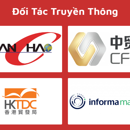
Đối Tác Truyền Thông