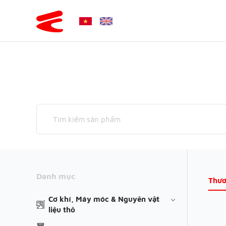
Danh mục
Thươ
Cơ khí, Máy móc & Nguyên vật
liệu thô