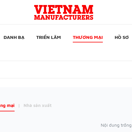
DANH BẠ
TRIỂN LÃM
THƯƠNG MẠI
HỒ SƠ
ng mại
|
Nhà sản xuất
Nội dung trống