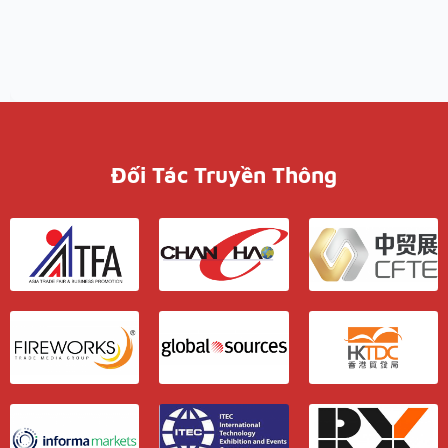
Đối Tác Truyền Thông