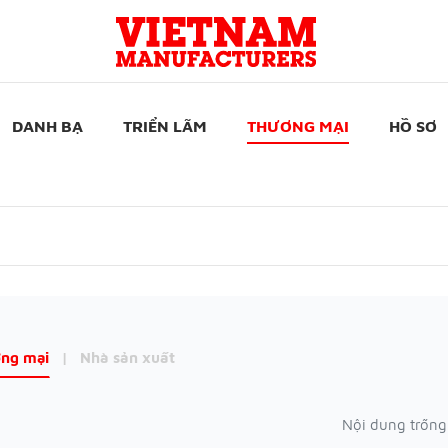
DANH BẠ
TRIỂN LÃM
THƯƠNG MẠI
HỒ SƠ
ng mại
|
Nhà sản xuất
Nội dung trống