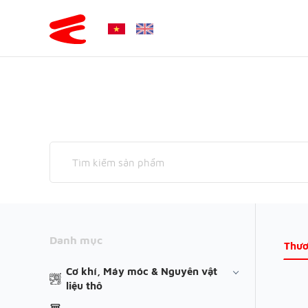
Danh mục
Thươ
Cơ khí, Máy móc & Nguyên vật
liệu thô