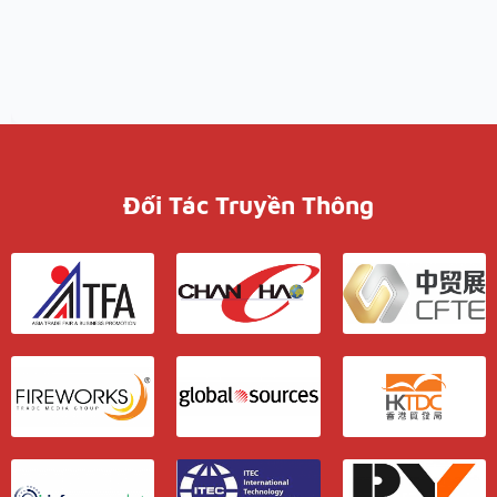
Đối Tác Truyền Thông