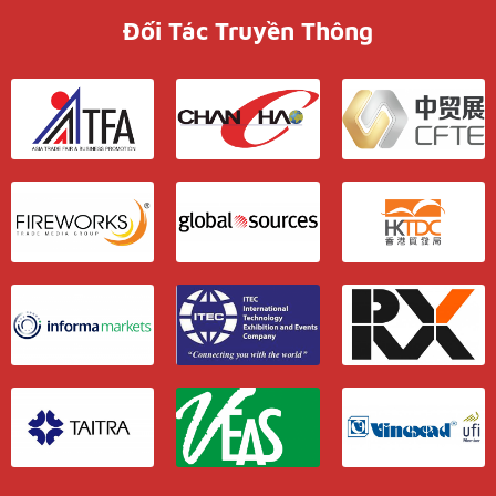
Đối Tác Truyền Thông