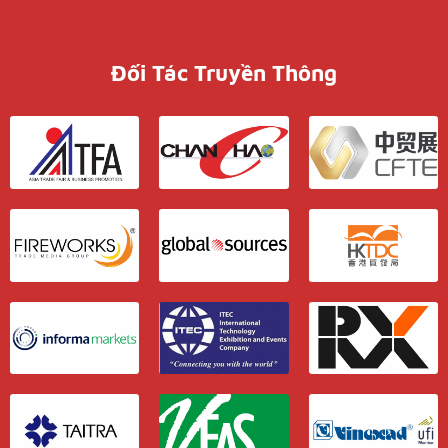
Đối Tác Truyền Thông