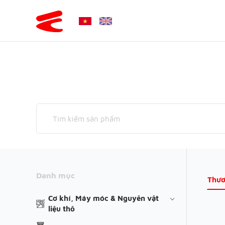
Danh mục
Thươ
Cơ khí, Máy móc & Nguyên vật
liệu thô