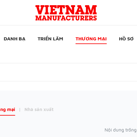
DANH BẠ
TRIỂN LÃM
THƯƠNG MẠI
HỒ SƠ
ng mại
|
Nhà sản xuất
Nội dung trống