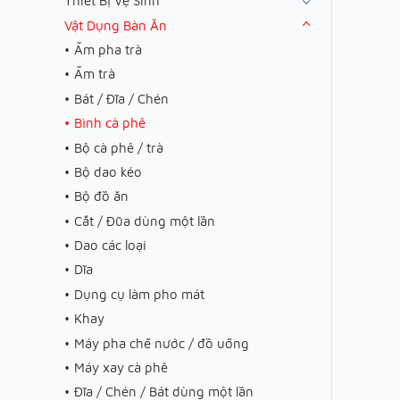
Thiết Bị Vệ Sinh
Vật Dụng Bàn Ăn
Ấm pha trà
Ấm trà
Bát / Đĩa / Chén
Bình cà phê
Bộ cà phê / trà
Bộ dao kéo
Bộ đồ ăn
Cắt / Đũa dùng một lần
Dao các loại
Dĩa
Dụng cụ làm pho mát
Khay
Máy pha chế nước / đồ uống
Máy xay cà phê
Đĩa / Chén / Bát dùng một lần