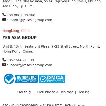
Tầng 6, Toà Nhà Rosana, Số 60 Nguyễn Đình Chiểu, Phường
Tân Định, Tp. HCM.
+84 868 808 468
support@yesasiagroup.com
Hongkong, China
YES ASIA GROUP
Unit B, 13/F., Seabright Plaza, 9-23 Shell Street, North Point,
Hong Kong, China.
+852 6662 8609
support@yesasiagroup.com
Giới thiệu
|
Điều khoản & Bảo mật
|
Liên hệ
GPĐKKD số 0306507485 do Sở KH & ĐT Tp. HCM cấp ngày: