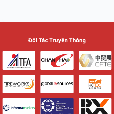
Đối Tác Truyền Thông