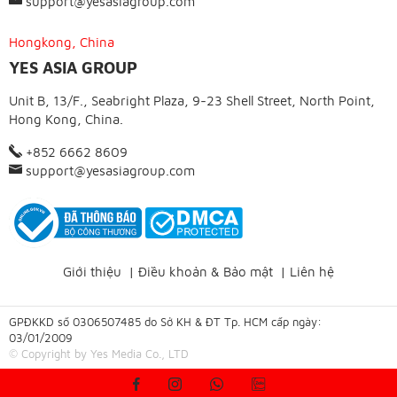
support@yesasiagroup.com
Hongkong, China
YES ASIA GROUP
Unit B, 13/F., Seabright Plaza, 9-23 Shell Street, North Point,
Hong Kong, China.
+852 6662 8609
support@yesasiagroup.com
Giới thiệu
|
Điều khoản & Bảo mật
|
Liên hệ
GPĐKKD số 0306507485 do Sở KH & ĐT Tp. HCM cấp ngày:
03/01/2009
© Copyright by Yes Media Co., LTD