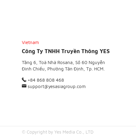
Vietnam
Công Ty TNHH Truyền Thông YES
Tầng 6, Toà Nhà Rosana, Số 60 Nguyễn
Đình Chiểu, Phường Tân Định, Tp. HCM.
+84 868 808 468
support@yesasiagroup.com
© Copyright by Yes Media Co., LTD