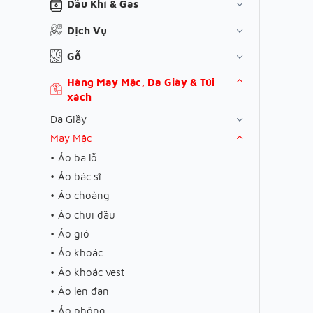
Dầu Khí & Gas
Dịch Vụ
Gỗ
Hàng May Mặc, Da Giày & Túi
xách
Da Giầy
May Mặc
Áo ba lỗ
Áo bác sĩ
Áo choàng
Áo chui đầu
Áo gió
Áo khoác
Áo khoác vest
Áo len đan
Áo phông