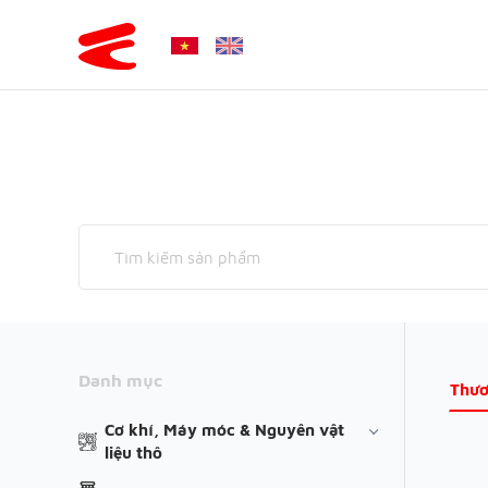
Danh mục
Thươ
Cơ khí, Máy móc & Nguyên vật
liệu thô