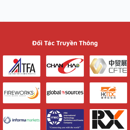
Đối Tác Truyền Thông