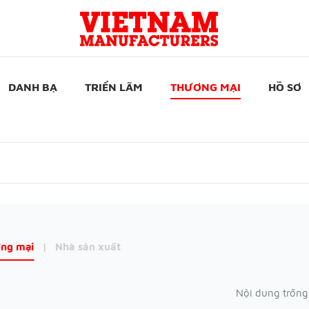
DANH BẠ
TRIỂN LÃM
THƯƠNG MẠI
HỒ SƠ
ng mại
|
Nhà sản xuất
Nội dung trống