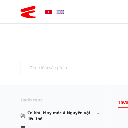
Danh mục
Thươ
Cơ khí, Máy móc & Nguyên vật
liệu thô