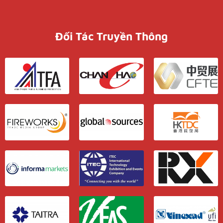
Đối Tác Truyền Thông