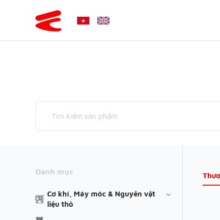
Danh mục
Thươ
Cơ khí, Máy móc & Nguyên vật
liệu thô