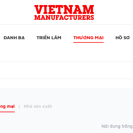
DANH BẠ
TRIỂN LÃM
THƯƠNG MẠI
HỒ SƠ
ng mại
|
Nhà sản xuất
Nội dung trống