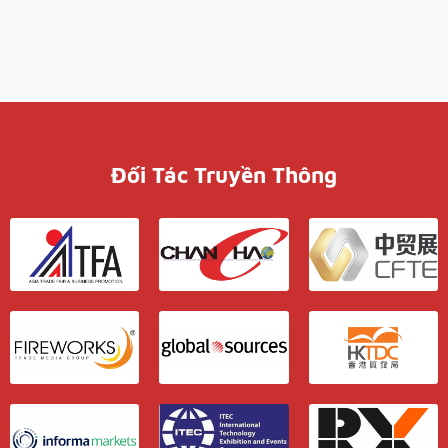
Đối Tác Truyền Thông