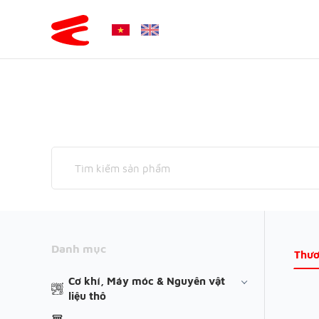
Danh mục
Thươ
Cơ khí, Máy móc & Nguyên vật
liệu thô