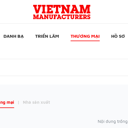
DANH BẠ
TRIỂN LÃM
THƯƠNG MẠI
HỒ SƠ
ng mại
|
Nhà sản xuất
Nội dung trống