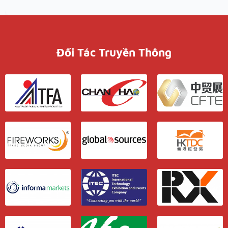
Đối Tác Truyền Thông