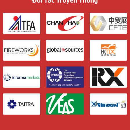
Đối Tác Truyền Thông