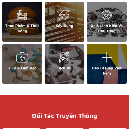
Thực Phẩm & Thức
Xây Dựng
Xe & Linh Kiện Và
Uống
Phụ Tùng
Y Tế & Làm Đẹp
Dịch Vụ
Bao Bì Giấy Việt
Nam
Đối Tác Truyền Thông