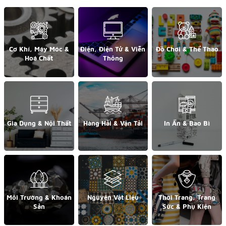
Cơ Khí, Máy Móc &
Điện, Điện Tử & Viễn
Đồ Chơi & Thể Thao
Hoá Chất
Thông
Gia Dụng & Nội Thất
Hàng Hải & Vận Tải
In Ấn & Bao Bì
Môi Trường & Khoán
Nguyên Vật Liệu
Thời Trang, Trang
Sản
Sức & Phụ Kiện