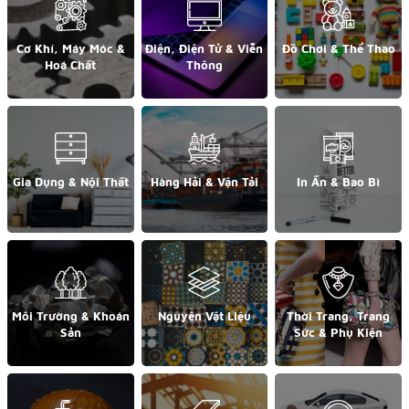
Cơ Khí, Máy Móc &
Điện, Điện Tử & Viễn
Đồ Chơi & Thể Thao
Hoá Chất
Thông
Gia Dụng & Nội Thất
Hàng Hải & Vận Tải
In Ấn & Bao Bì
Môi Trường & Khoán
Nguyên Vật Liệu
Thời Trang, Trang
Sản
Sức & Phụ Kiện