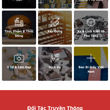
Thực Phẩm & Thức
Xây Dựng
Xe & Linh Kiện Và
Uống
Phụ Tùng
Y Tế & Làm Đẹp
Dịch Vụ
Bao Bì Giấy Việt
Nam
Đối Tác Truyền Thông