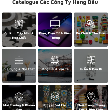
Catalogue Các Công Ty Hàng Đầu
Cơ Khí, Máy Móc &
Điện, Điện Tử & Viễn
Đồ Chơi & Thể Thao
Hoá Chất
Thông
Gia Dụng & Nội Thất
Hàng Hải & Vận Tải
In Ấn & Bao Bì
Môi Trường & Khoán
Nguyên Vật Liệu
Thời Trang, Trang
Sản
Sức & Phụ Kiện