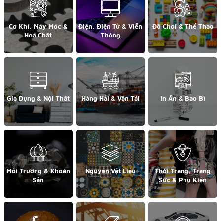
Cơ Khí, Máy Móc &
Điện, Điện Tử & Viễn
Đồ Chơi & Thể Thao
Hoá Chất
Thông
Gia Dụng & Nội Thất
Hàng Hải & Vận Tải
In Ấn & Bao Bì
Môi Trường & Khoán
Nguyên Vật Liệu
Thời Trang, Trang
Sản
Sức & Phụ Kiện