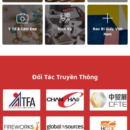
Y Tế & Làm Đẹp
Dịch Vụ
Bao Bì Giấy Việt
Nam
Đối Tác Truyền Thông