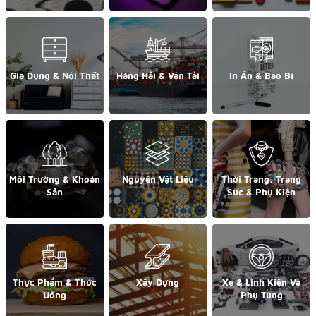
Gia Dụng & Nội Thất
Hàng Hải & Vận Tải
In Ấn & Bao Bì
Môi Trường & Khoán
Nguyên Vật Liệu
Thời Trang, Trang
Sản
Sức & Phụ Kiện
Thực Phẩm & Thức
Xây Dựng
Xe & Linh Kiện Và
Uống
Phụ Tùng