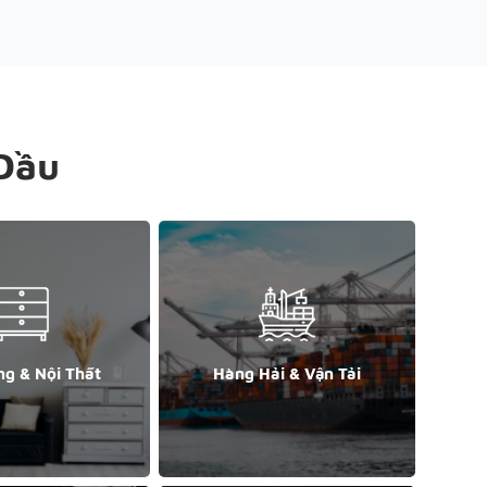
Đầu
ng & Nội Thất
Hàng Hải & Vận Tải