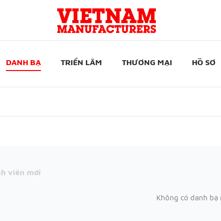
DANH BẠ
TRIỂN LÃM
THƯƠNG MẠI
HỒ SƠ
h viên mới
Không có danh bạ