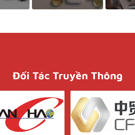
Đối Tác Truyền Thông