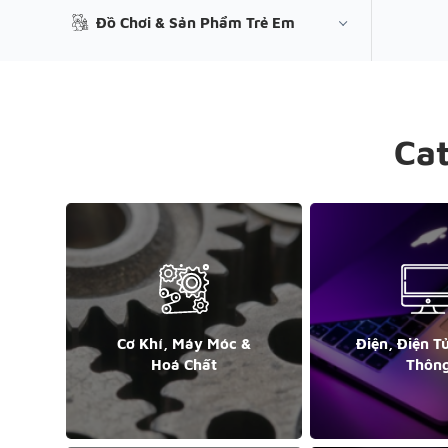
Đồ Chơi & Sản Phẩm Trẻ Em
Ca
Cơ Khí, Máy Móc &
Điện, Điện T
Hoá Chất
Thôn