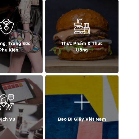
ang, Trang Sức
Thực Phẩm & Thức
Phụ Kiện
Uống
ịch Vụ
Bao Bì Giấy Việt Nam