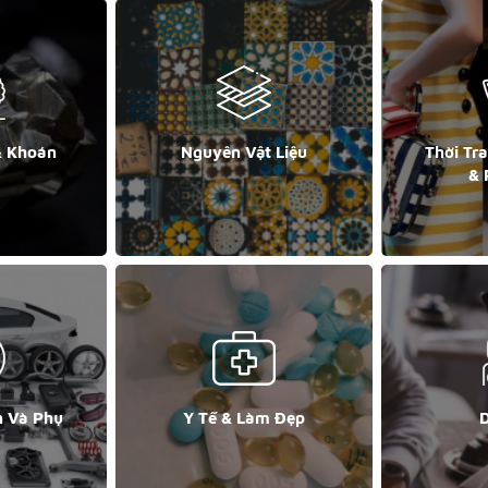
& Khoán
Nguyên Vật Liệu
Thời Tr
& 
n Và Phụ
Y Tế & Làm Đẹp
D