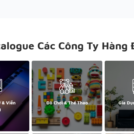
talogue Các Công Ty Hàng 
ử & Viễn
Đồ Chơi & Thể Thao
Gia Dụ
g