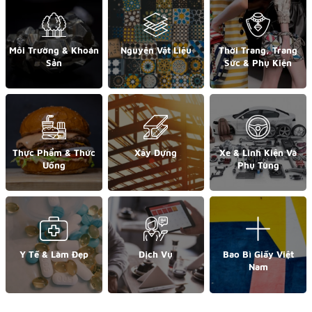
Môi Trường & Khoán
Nguyên Vật Liệu
Thời Trang, Trang
Sản
Sức & Phụ Kiện
Thực Phẩm & Thức
Xây Dựng
Xe & Linh Kiện Và
Uống
Phụ Tùng
Y Tế & Làm Đẹp
Dịch Vụ
Bao Bì Giấy Việt
Nam