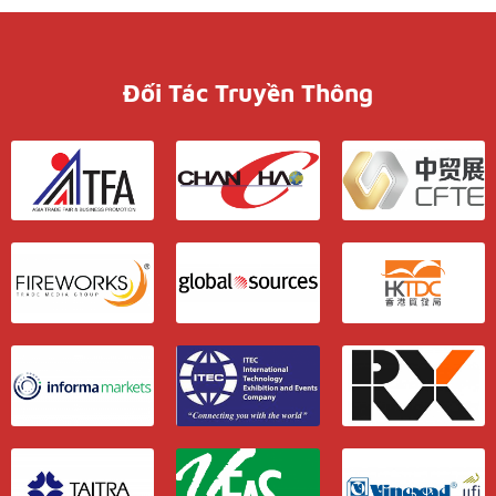
Đối Tác Truyền Thông