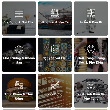
Gia Dụng & Nội Thất
Hàng Hải & Vận Tải
In Ấn & Bao Bì
Môi Trường & Khoán
Nguyên Vật Liệu
Thời Trang, Trang
Sản
Sức & Phụ Kiện
Thực Phẩm & Thức
Xây Dựng
Xe & Linh Kiện Và
Uống
Phụ Tùng