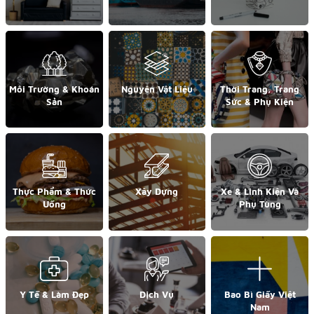
Môi Trường & Khoán
Nguyên Vật Liệu
Thời Trang, Trang
Sản
Sức & Phụ Kiện
Thực Phẩm & Thức
Xây Dựng
Xe & Linh Kiện Và
Uống
Phụ Tùng
Y Tế & Làm Đẹp
Dịch Vụ
Bao Bì Giấy Việt
Nam