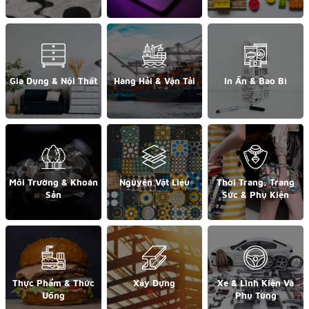
Gia Dụng & Nội Thất
Hàng Hải & Vận Tải
In Ấn & Bao Bì
Môi Trường & Khoán
Nguyên Vật Liệu
Thời Trang, Trang
Sản
Sức & Phụ Kiện
Thực Phẩm & Thức
Xây Dựng
Xe & Linh Kiện Và
Uống
Phụ Tùng