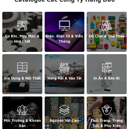
Cơ Khí, Máy Móc &
Điện, Điện Tử & Viễn
Đồ Chơi & Thể Thao
Hoá Chất
Thông
Gia Dụng & Nội Thất
Hàng Hải & Vận Tải
In Ấn & Bao Bì
Môi Trường & Khoán
Nguyên Vật Liệu
Thời Trang, Trang
Sản
Sức & Phụ Kiện