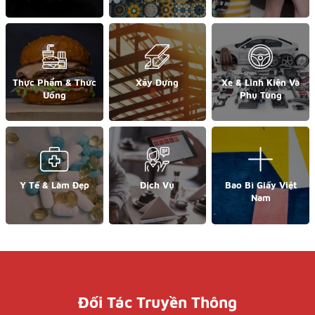
Thực Phẩm & Thức
Xây Dựng
Xe & Linh Kiện Và
Uống
Phụ Tùng
Y Tế & Làm Đẹp
Dịch Vụ
Bao Bì Giấy Việt
Nam
Đối Tác Truyền Thông