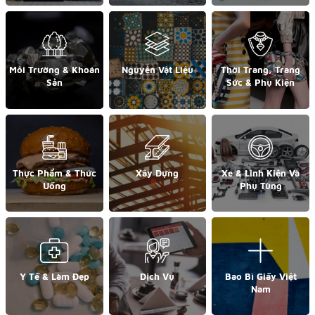
Môi Trường & Khoán
Nguyên Vật Liệu
Thời Trang, Trang
Sản
Sức & Phụ Kiện
Thực Phẩm & Thức
Xây Dựng
Xe & Linh Kiện Và
Uống
Phụ Tùng
Y Tế & Làm Đẹp
Dịch Vụ
Bao Bì Giấy Việt
Nam