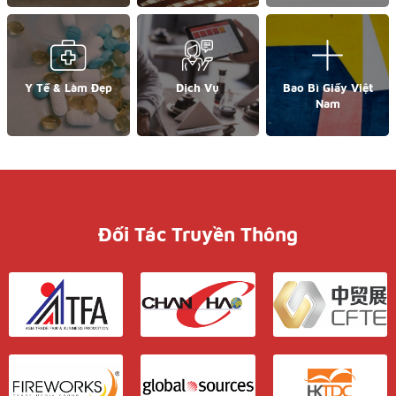
Y Tế & Làm Đẹp
Dịch Vụ
Bao Bì Giấy Việt
Nam
Đối Tác Truyền Thông