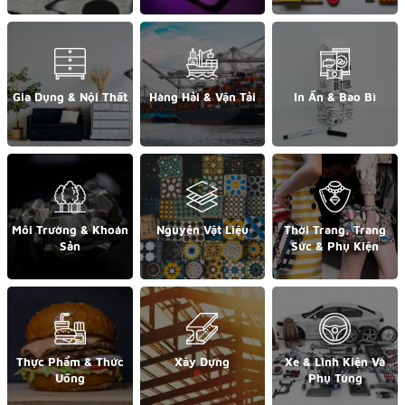
Gia Dụng & Nội Thất
Hàng Hải & Vận Tải
In Ấn & Bao Bì
Môi Trường & Khoán
Nguyên Vật Liệu
Thời Trang, Trang
Sản
Sức & Phụ Kiện
Thực Phẩm & Thức
Xây Dựng
Xe & Linh Kiện Và
Uống
Phụ Tùng