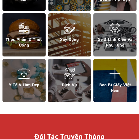
Thực Phẩm & Thức
Xây Dựng
Xe & Linh Kiện Và
Uống
Phụ Tùng
Y Tế & Làm Đẹp
Dịch Vụ
Bao Bì Giấy Việt
Nam
Đối Tác Truyền Thông