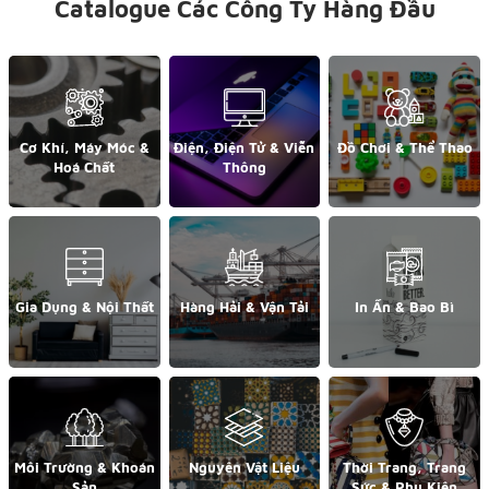
Catalogue Các Công Ty Hàng Đầu
Cơ Khí, Máy Móc &
Điện, Điện Tử & Viễn
Đồ Chơi & Thể Thao
Hoá Chất
Thông
Gia Dụng & Nội Thất
Hàng Hải & Vận Tải
In Ấn & Bao Bì
Môi Trường & Khoán
Nguyên Vật Liệu
Thời Trang, Trang
Sản
Sức & Phụ Kiện