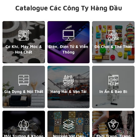
Catalogue Các Công Ty Hàng Đầu
Cơ Khí, Máy Móc &
Điện, Điện Tử & Viễn
Đồ Chơi & Thể Thao
Hoá Chất
Thông
Gia Dụng & Nội Thất
Hàng Hải & Vận Tải
In Ấn & Bao Bì
Môi Trường & Khoán
Nguyên Vật Liệu
Thời Trang, Trang