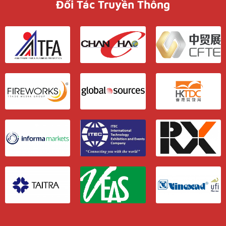
Đối Tác Truyền Thông