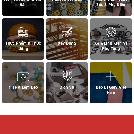
Sản
Sức & Phụ Kiện
Thực Phẩm & Thức
Xây Dựng
Xe & Linh Kiện Và
Uống
Phụ Tùng
Y Tế & Làm Đẹp
Dịch Vụ
Bao Bì Giấy Việt
Nam