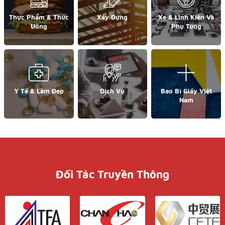
Thực Phẩm & Thức
Xây Dựng
Xe & Linh Kiện Và
Uống
Phụ Tùng
Y Tế & Làm Đẹp
Dịch Vụ
Bao Bì Giấy Việt
Nam
Đối Tác Truyền Thông