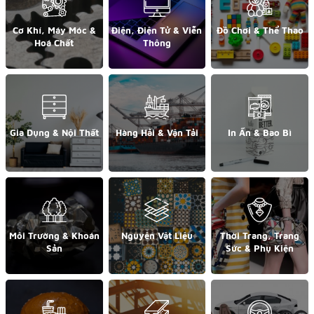
Cơ Khí, Máy Móc &
Điện, Điện Tử & Viễn
Đồ Chơi & Thể Thao
Hoá Chất
Thông
Gia Dụng & Nội Thất
Hàng Hải & Vận Tải
In Ấn & Bao Bì
Môi Trường & Khoán
Nguyên Vật Liệu
Thời Trang, Trang
Sản
Sức & Phụ Kiện