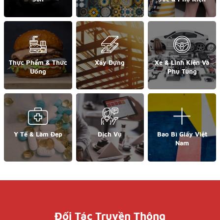
Thực Phẩm & Thức
Xây Dựng
Xe & Linh Kiện Và
Uống
Phụ Tùng
Y Tế & Làm Đẹp
Dịch Vụ
Bao Bì Giấy Việt
Nam
Đối Tác Truyền Thông