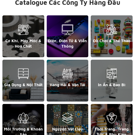
Catalogue Các Công Ty Hàng Đầu
Cơ Khí, Máy Móc &
Điện, Điện Tử & Viễn
Đồ Chơi & Thể Thao
Hoá Chất
Thông
Gia Dụng & Nội Thất
Hàng Hải & Vận Tải
In Ấn & Bao Bì
Môi Trường & Khoán
Nguyên Vật Liệu
Thời Trang, Trang
Sản
Sức & Phụ Kiện