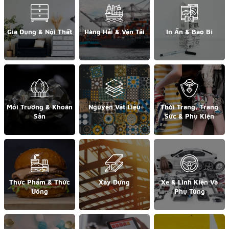
Gia Dụng & Nội Thất
Hàng Hải & Vận Tải
In Ấn & Bao Bì
Môi Trường & Khoán
Nguyên Vật Liệu
Thời Trang, Trang
Sản
Sức & Phụ Kiện
Thực Phẩm & Thức
Xây Dựng
Xe & Linh Kiện Và
Uống
Phụ Tùng