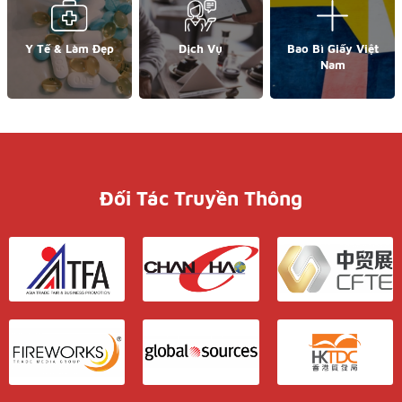
Y Tế & Làm Đẹp
Dịch Vụ
Bao Bì Giấy Việt
Nam
Đối Tác Truyền Thông