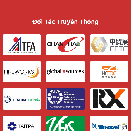
Đối Tác Truyền Thông