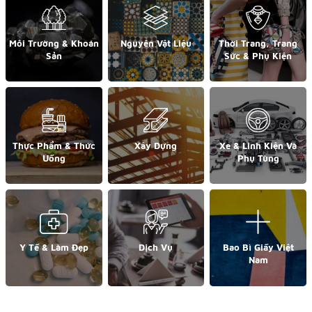
Môi Trường & Khoán
Nguyên Vật Liệu
Thời Trang, Trang
Sản
Sức & Phụ Kiện
Thực Phẩm & Thức
Xây Dựng
Xe & Linh Kiện Và
Uống
Phụ Tùng
Y Tế & Làm Đẹp
Dịch Vụ
Bao Bì Giấy Việt
Nam