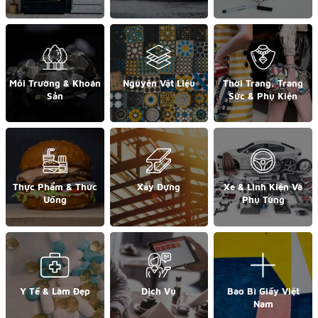
Môi Trường & Khoán
Nguyên Vật Liệu
Thời Trang, Trang
Sản
Sức & Phụ Kiện
Thực Phẩm & Thức
Xây Dựng
Xe & Linh Kiện Và
Uống
Phụ Tùng
Y Tế & Làm Đẹp
Dịch Vụ
Bao Bì Giấy Việt
Nam