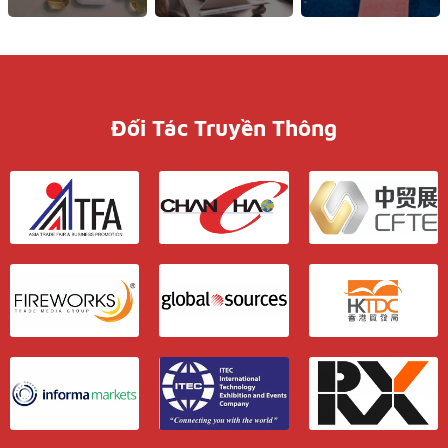
Đối Tác Truyền Thông