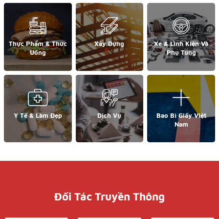
Thực Phẩm & Thức
Xây Dựng
Xe & Linh Kiện Và
Uống
Phụ Tùng
Y Tế & Làm Đẹp
Dịch Vụ
Bao Bì Giấy Việt
Nam
Đối Tác Truyền Thông