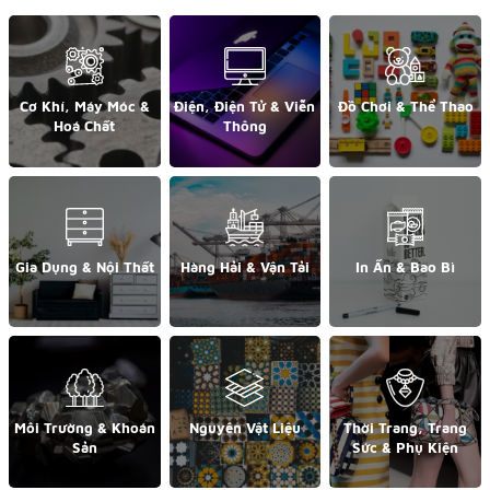
Cơ Khí, Máy Móc &
Điện, Điện Tử & Viễn
Đồ Chơi & Thể Thao
Hoá Chất
Thông
Gia Dụng & Nội Thất
Hàng Hải & Vận Tải
In Ấn & Bao Bì
Môi Trường & Khoán
Nguyên Vật Liệu
Thời Trang, Trang
Sản
Sức & Phụ Kiện