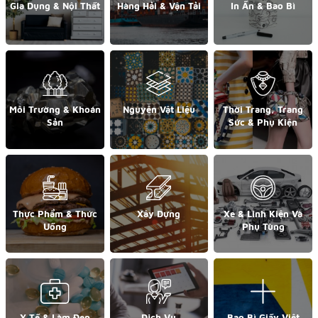
Gia Dụng & Nội Thất
Hàng Hải & Vận Tải
In Ấn & Bao Bì
Môi Trường & Khoán
Nguyên Vật Liệu
Thời Trang, Trang
Sản
Sức & Phụ Kiện
Thực Phẩm & Thức
Xây Dựng
Xe & Linh Kiện Và
Uống
Phụ Tùng
Y Tế & Làm Đẹp
Dịch Vụ
Bao Bì Giấy Việt