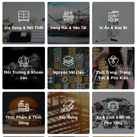
Gia Dụng & Nội Thất
Hàng Hải & Vận Tải
In Ấn & Bao Bì
Môi Trường & Khoán
Nguyên Vật Liệu
Thời Trang, Trang
Sản
Sức & Phụ Kiện
Thực Phẩm & Thức
Xây Dựng
Xe & Linh Kiện Và
Uống
Phụ Tùng