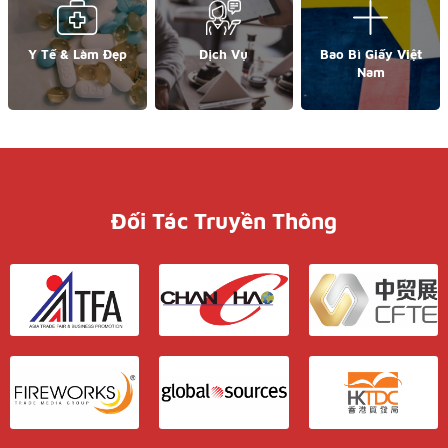
Y Tế & Làm Đẹp
Dịch Vụ
Bao Bì Giấy Việt
Nam
Đối Tác Truyền Thông