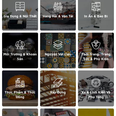
Gia Dụng & Nội Thất
Hàng Hải & Vận Tải
In Ấn & Bao Bì
Môi Trường & Khoán
Nguyên Vật Liệu
Thời Trang, Trang
Sản
Sức & Phụ Kiện
Thực Phẩm & Thức
Xây Dựng
Xe & Linh Kiện Và
Uống
Phụ Tùng